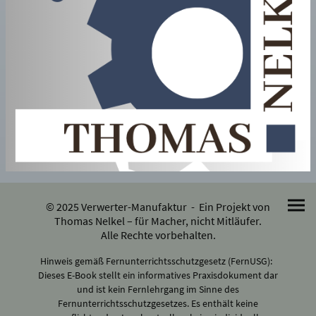
© 2025 Verwerter-Manufaktur - Ein Projekt von
Thomas Nelkel – für Macher, nicht Mitläufer.
Alle Rechte vorbehalten.
Hinweis gemäß Fernunterrichtsschutzgesetz (FernUSG):
Dieses E-Book stellt ein informatives Praxisdokument dar
und ist kein Fernlehrgang im Sinne des
Fernunterrichtsschutzgesetzes. Es enthält keine